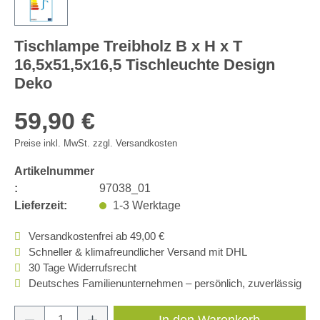
Tischlampe Treibholz B x H x T
16,5x51,5x16,5 Tischleuchte Design
Deko
59,90 €
Preise inkl. MwSt. zzgl. Versandkosten
Artikelnummer
:
97038_01
Lieferzeit:
1-3 Werktage
Versandkostenfrei ab 49,00 €
Schneller & klimafreundlicher Versand mit DHL
30 Tage Widerrufsrecht
Deutsches Familienunternehmen – persönlich, zuverlässig
Produkt Anzahl: Gib den gewünschten Wert e
In den Warenkorb