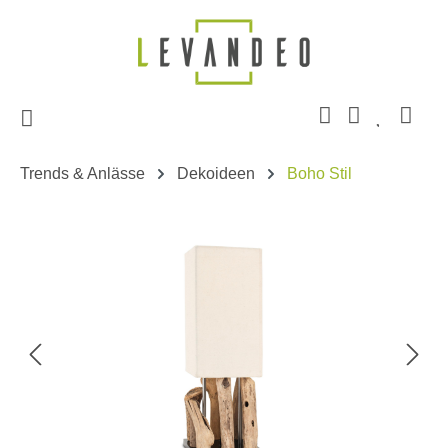
Zum Hauptinhalt springen
Trends & Anlässe
Dekoideen
Boho Stil
Bildergalerie überspringen